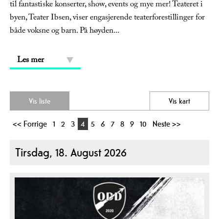
til fantastiske konserter, show, events og mye mer! Teateret i
byen, Teater Ibsen, viser engasjerende teaterforestillinger for
både voksne og barn. På høyden
...
Les mer
Vis liste
Vis kart
<< Forrige
1
2
3
4
5
6
7
8
9
10
Neste >>
Tirsdag, 18. August 2026