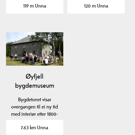
119 m Unna
120 m Unna
…
Øyfjell
bygdemuseum
Bygdetunet visar
overgangen til ei ny tid
med interiør etter 1800-
talets bymote i…
7.63 km Unna