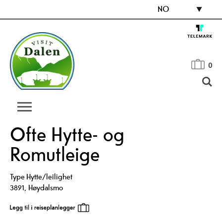
NO
0
Ofte Hytte- og
Romutleige
Type
Hytte/leilighet
3891
,
Høydalsmo