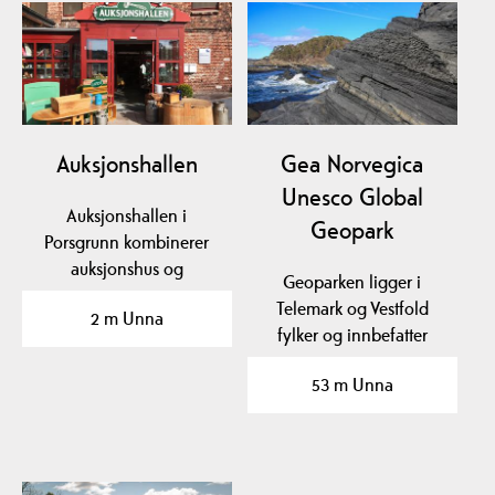
Auksjonshallen
Gea Norvegica
Unesco Global
Auksjonshallen i
Geopark
Porsgrunn kombinerer
auksjonshus og
Geoparken ligger i
antikvitetsbutikk og
Telemark og Vestfold
2 m Unna
holder til i…
fylker og innbefatter
kommunene Bamble,
53 m Unna
Kragerø,…