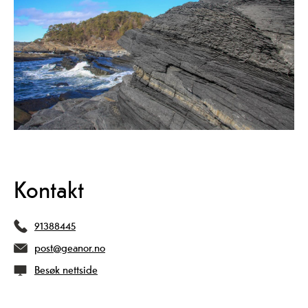
Kontakt
91388445
post@geanor.no
Besøk nettside