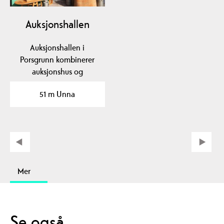
Auksjonshallen
Auksjonshallen i
Porsgrunn kombinerer
auksjonshus og
antikvitetsbutikk og
51 m Unna
holder til i…
Mer
Se også