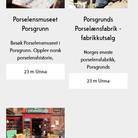
Porselensmuseet
Porsgrunds
Porsgrunn
Porselænsfabrik -
fabrikkutsalg
Besøk Porselensmuseet i
Porsgrunn. Opplev norsk
Norges eneste
porselenshistorie,
porselensfabrikk,
fabrikkbesøk,…
Porsgrunds
23 m Unna
Porselænsfabrik, ligger i
23 m Unna
Porsgrunn og er…