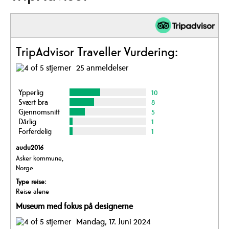
TripAdvisor Traveller Vurdering:
25 anmeldelser
Ypperlig
10
Svært bra
8
Gjennomsnitt
5
Dårlig
1
Forferdelig
1
audu2016
Asker kommune,
Norge
Type reise:
Reise alene
Museum med fokus på designerne
Mandag, 17. Juni 2024