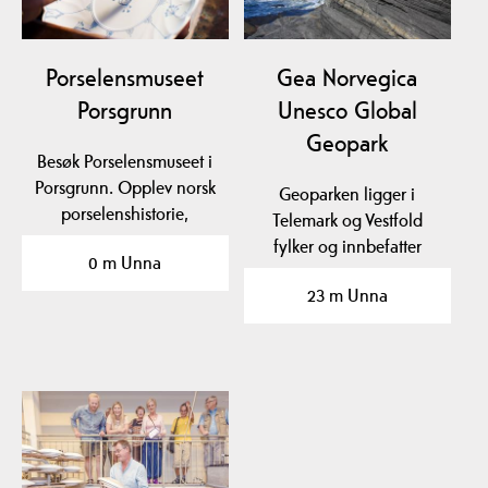
Porselensmuseet
Gea Norvegica
Porsgrunn
Unesco Global
Geopark
Besøk Porselensmuseet i
Porsgrunn. Opplev norsk
Geoparken ligger i
porselenshistorie,
Telemark og Vestfold
fabrikkbesøk,…
fylker og innbefatter
0 m Unna
kommunene Bamble,
23 m Unna
Kragerø,…