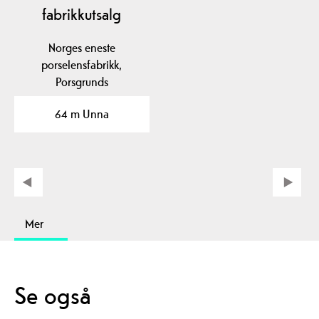
fabrikkutsalg
Norges eneste
porselensfabrikk,
Porsgrunds
Porselænsfabrik, ligger i
64 m Unna
Porsgrunn og er…
Mer
Se også