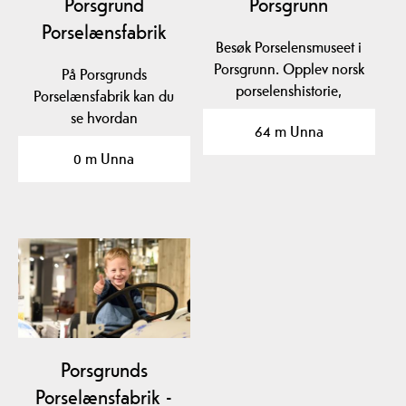
Porsgrund
Porsgrunn
Porselænsfabrik
Besøk Porselensmuseet i
Porsgrunn. Opplev norsk
På Porsgrunds
porselenshistorie,
Porselænsfabrik kan du
fabrikkbesøk,…
se hvordan
64 m Unna
porselensmalerne
0 m Unna
dekorerer porselen,…
Porsgrunds
Porselænsfabrik -