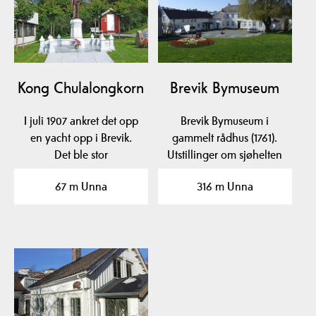
Kong Chulalongkorn
Brevik Bymuseum
I juli 1907 ankret det opp
Brevik Bymuseum i
en yacht opp i Brevik.
gammelt rådhus (1761).
Det ble stor
Utstillinger om sjøhelten
oppstandelse. Det viste…
Cort Adeler,…
67 m Unna
316 m Unna