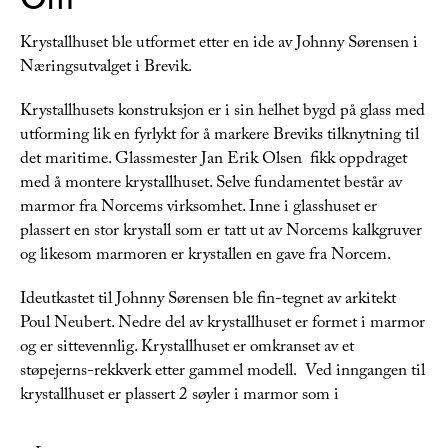
Krystallhuset ble utformet etter en ide av Johnny Sørensen i
Næringsutvalget i Brevik.
Krystallhusets konstruksjon er i sin helhet bygd på glass med
utforming lik en fyrlykt for å markere Breviks tilknytning til
det maritime. Glassmester Jan Erik Olsen fikk oppdraget
med å montere krystallhuset. Selve fundamentet består av
marmor fra Norcems virksomhet. Inne i glasshuset er
plassert en stor krystall som er tatt ut av Norcems kalkgruver
og likesom marmoren er krystallen en gave fra Norcem.
Ideutkastet til Johnny Sørensen ble fin-tegnet av arkitekt
Poul Neubert. Nedre del av krystallhuset er formet i marmor
og er sittevennlig. Krystallhuset er omkranset av et
støpejerns-rekkverk etter gammel modell. Ved inngangen til
krystallhuset er plassert 2 søyler i marmor som i