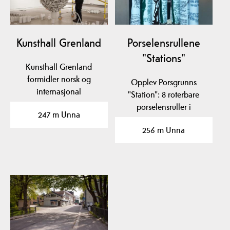
Kunsthall Grenland
Porselensrullene
"Stations"
Kunsthall Grenland
formidler norsk og
Opplev Porsgrunns
internasjonal
"Station": 8 roterbare
samtidskunst. KG holder
porselensruller i
247 m Unna
til i…
Storgata. Bli en del av…
256 m Unna