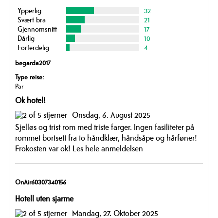
Ypperlig
32
Svært bra
21
Gjennomsnitt
17
Dårlig
10
Forferdelig
4
begarda2017
Type reise:
Par
Ok hotel!
Onsdag, 6. August 2025
Sjelløs og trist rom med triste farger. Ingen fasiliteter på
rommet bortsett fra to håndklær, håndsåpe og hårføner!
Frokosten var ok!
Les hele anmeldelsen
OnAir60307340156
Hotell uten sjarme
Mandag, 27. Oktober 2025