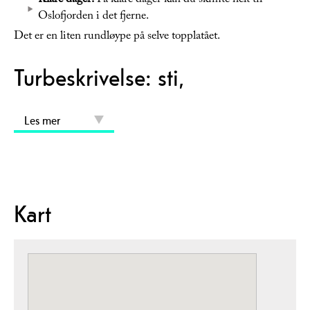
Klare dager:
På klare dager kan du skimte helt til
Oslofjorden i det fjerne.
Det er en liten rundløype på selve topplatået.
Turbeskrivelse: sti,
Les mer
Kart