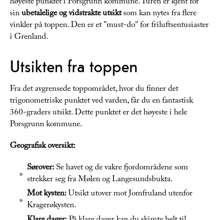
høyeste punktet i Porsgrunn kommune. Turen er kjent for
sin
ubetalelige og vidstrakte utsikt
som kan nytes fra flere
vinkler på toppen. Den er et "must-do" for friluftsentusiaster
i Grenland.
Utsikten fra toppen
Fra det avgrensede toppområdet, hvor du finner det
trigonometriske punktet ved varden, får du en fantastisk
360-graders utsikt. Dette punktet er det høyeste i hele
Porsgrunn kommune.
Geografisk oversikt:
Sørover:
Se havet og de vakre fjordområdene som
strekker seg fra Mølen og Langesundsbukta.
Mot kysten:
Utsikt utover mot Jomfruland utenfor
Kragerøkysten.