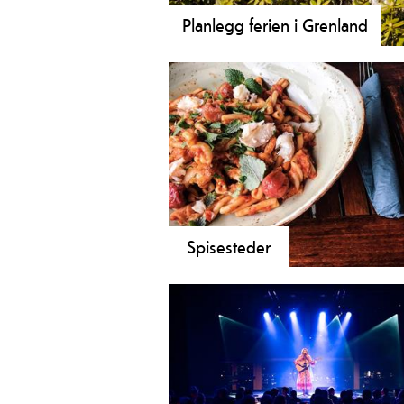
Planlegg ferien i Grenland
Spisesteder
Trenger du en pust i bakken, her fi
det mange kafeer og restauranter i
koselige omgivelser.