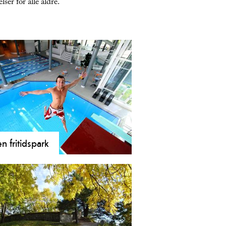
ser for alle aldre.
en fritidspark
n fritidspark er et fantastisk anlegg
aktiviteter for store og små i alle
e samt gjester med
sjonsnedsettelser.