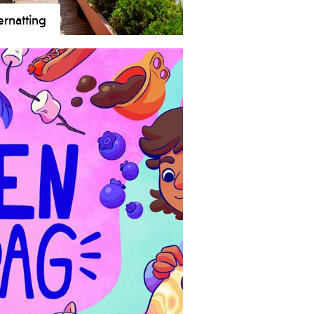
rnatting
n har overnattingstilbud innenfor
 hotell, hytter, leiligheter og
ing. Du finner noe som passer
ett ønsker og lommebok. Byhoteller,
ll i landlige omgivelser og camping
Norsjø.