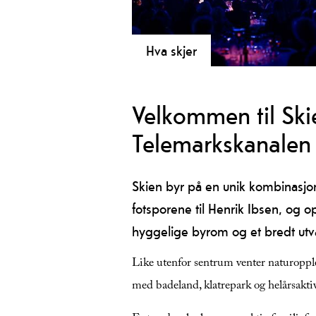
Hva skjer
Skien er en av Norges mest spenne
kulturbyer.
Velkommen til Ski
Telemarkskanalen
Skien byr på en unik kombinasjon 
fotsporene til Henrik Ibsen, og o
hyggelige byrom og et bredt utva
Like utenfor sentrum venter naturoppl
med badeland, klatrepark og helårsaktiv