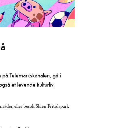
li med på Leken Lørdag – en
glemmelige opplevelser i Skien og
på
en på Telemarkskanalen, gå i
gså et levende kulturliv,
råder, eller besøk Skien Fritidspark