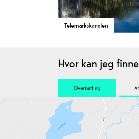
Telemarkskanalen
Opplev det vakreste eventyret du ka
Skien til Dalen - 105 km gjennom hi
glemmer.
Hvor kan jeg finne.
Overnatting
At