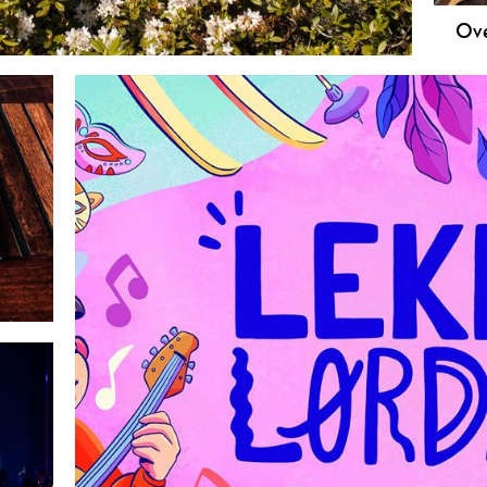
Ove
Skie
både
camp
uans
hote
ved 
nnes