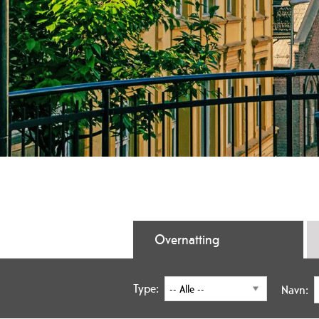
Overnatting
Type:
Navn: