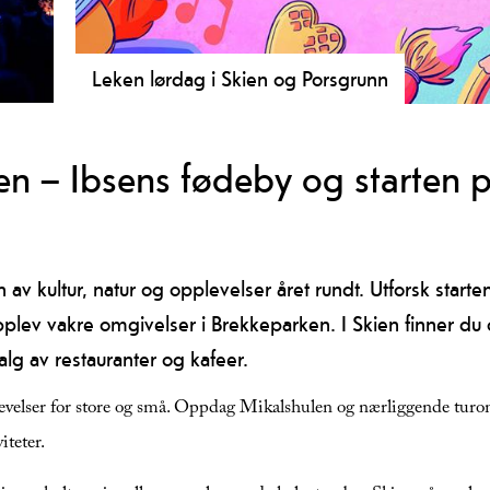
Leken lørdag i Skien og Porsgrunn
nde
Hver lørdag inviteres små og store eventyrere til å b
spennende aktivitetsafari fylt med lek, latter og ufor
en – Ibsens fødeby og starten 
Porsgrunn.
av kultur, natur og opplevelser året rundt. Utforsk start
pplev vakre omgivelser i Brekkeparken. I Skien finner du o
lg av restauranter og kafeer.
evelser for store og små. Oppdag Mikalshulen og nærliggende turom
iteter.