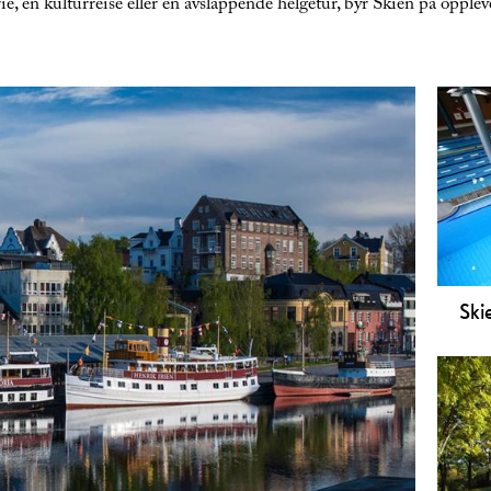
e, en kulturreise eller en avslappende helgetur, byr Skien på opplevel
Ski
Skie
med 
aldr
funk