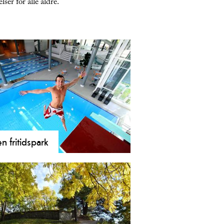
ser for alle aldre.
en fritidspark
n fritidspark er et fantastisk anlegg
aktiviteter for store og små i alle
e samt gjester med
sjonsnedsettelser.