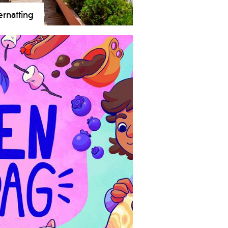
rnatting
n har overnattingstilbud innenfor
 hotell, hytter, leiligheter og
ing. Du finner noe som passer
ett ønsker og lommebok. Byhoteller,
ll i landlige omgivelser og camping
Norsjø.