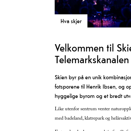
Hva skjer
Skien er en av Norges mest spenne
kulturbyer.
Velkommen til Ski
Telemarkskanalen
Skien byr på en unik kombinasjon 
fotsporene til Henrik Ibsen, og o
hyggelige byrom og et bredt utva
Like utenfor sentrum venter naturoppl
med badeland, klatrepark og helårsaktiv