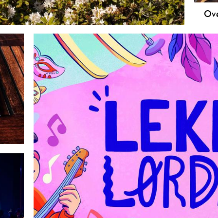
Ove
Skie
både
camp
uans
hote
ved 
nnes