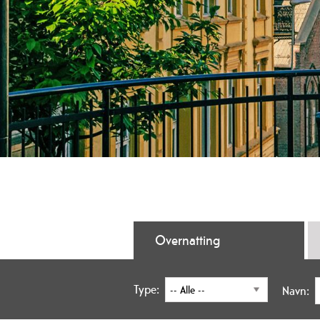
Overnatting
Type:
Navn: