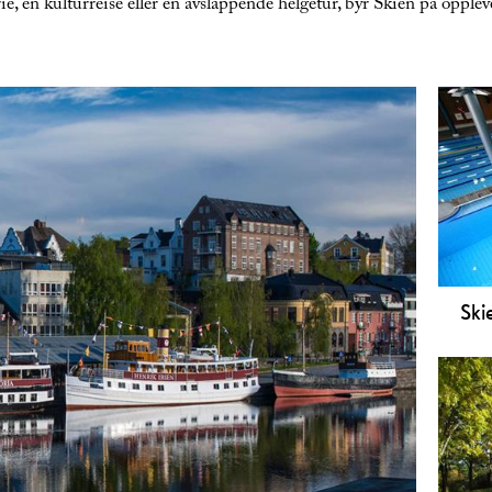
e, en kulturreise eller en avslappende helgetur, byr Skien på opplevel
Ski
Skie
med 
aldr
funk