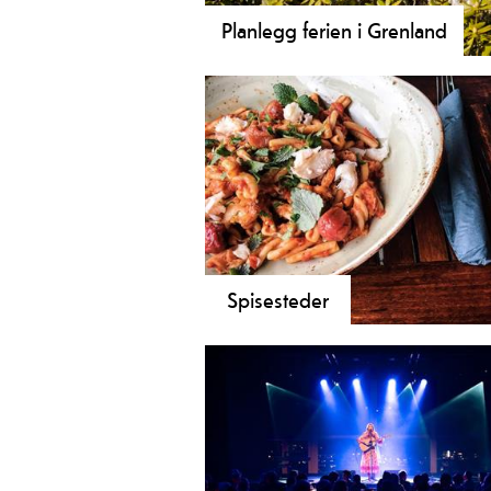
Planlegg ferien i Grenland
Spisesteder
Trenger du en pust i bakken, her fi
det mange kafeer og restauranter i
koselige omgivelser.