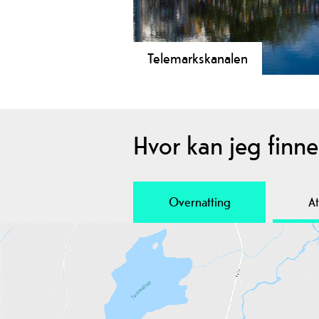
Telemarkskanalen
Opplev det vakreste eventyret du ka
Skien til Dalen - 105 km gjennom hi
glemmer.
Hvor kan jeg finne.
Overnatting
At