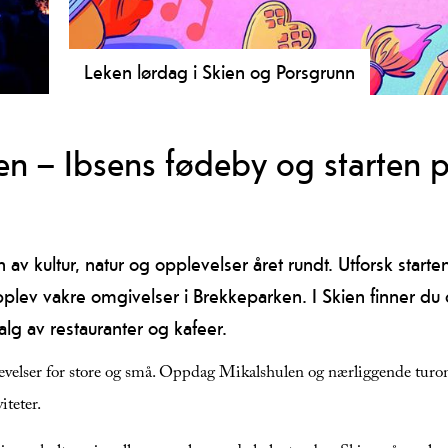
Leken lørdag i Skien og Porsgrunn
nde
Hver lørdag inviteres små og store eventyrere til å b
spennende aktivitetsafari fylt med lek, latter og ufor
en – Ibsens fødeby og starten 
Porsgrunn.
av kultur, natur og opplevelser året rundt. Utforsk start
pplev vakre omgivelser i Brekkeparken. I Skien finner du o
lg av restauranter og kafeer.
evelser for store og små. Oppdag Mikalshulen og nærliggende turom
iteter.