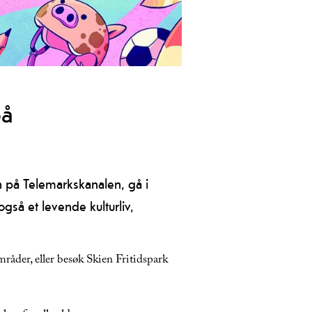
li med på Leken Lørdag – en
glemmelige opplevelser i Skien og
på
en på Telemarkskanalen, gå i
gså et levende kulturliv,
råder, eller besøk Skien Fritidspark