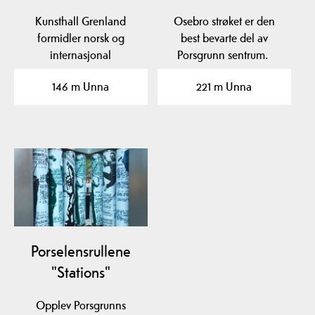
Kunsthall Grenland
Osebro strøket er den
formidler norsk og
best bevarte del av
internasjonal
Porsgrunn sentrum.
samtidskunst. KG holder
146 m Unna
221 m Unna
til i…
Porselensrullene
"Stations"
Opplev Porsgrunns