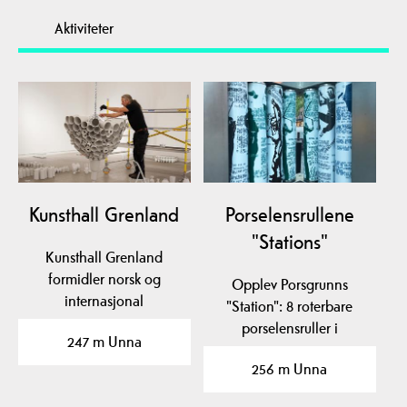
Aktiviteter
Kunsthall Grenland
Porselensrullene
"Stations"
Kunsthall Grenland
formidler norsk og
Opplev Porsgrunns
internasjonal
"Station": 8 roterbare
samtidskunst. KG holder
porselensruller i
247 m Unna
til i…
Storgata. Bli en del av…
256 m Unna