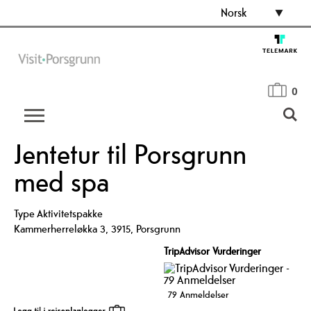
Norsk
0
Jentetur til Porsgrunn
med spa
Type
Aktivitetspakke
Kammerherreløkka 3
,
3915
,
Porsgrunn
TripAdvisor Vurderinger
79 Anmeldelser