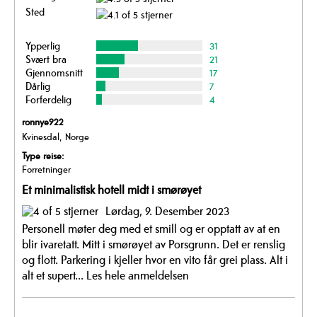
Sted
Ypperlig
31
Svært bra
21
Gjennomsnitt
17
Dårlig
7
Forferdelig
4
ronnye922
Kvinesdal, Norge
Type reise:
Forretninger
Et minimalistisk hotell midt i smørøyet
Lørdag, 9. Desember 2023
Personell møter deg med et smill og er opptatt av at en
blir ivaretatt. Mitt i smørøyet av Porsgrunn. Det er renslig
og flott. Parkering i kjeller hvor en vito får grei plass. Alt i
alt et supert...
Les hele anmeldelsen