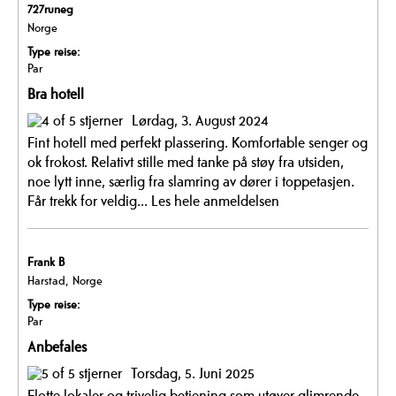
727runeg
Norge
Type reise:
Par
Bra hotell
Lørdag, 3. August 2024
Fint hotell med perfekt plassering. Komfortable senger og
ok frokost. Relativt stille med tanke på støy fra utsiden,
noe lytt inne, særlig fra slamring av dører i toppetasjen.
Får trekk for veldig...
Les hele anmeldelsen
Frank B
Harstad, Norge
Type reise:
Par
Anbefales
Torsdag, 5. Juni 2025
Flotte lokaler og trivelig betjening som utøver glimrende