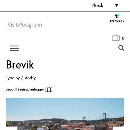
Norsk
0
Brevik
Type
By / storby