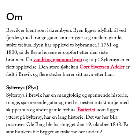
Om
Brevik er kjent som iskrembyen. Byen ligger idyllisk til ved
fjorden, med trange gater som smyger seg mellom gamle,
stolte trehus. Byen har opplevd to bybranner, i 1761 og
1800, så de fleste husene er oppført etter den siste
brannen. En
vandring gjennom byen
og ut på Sylterøya er en
flott opplevelse. Den store sjøhelten
Cort Sivertsen Adeler
er
født i Brevik og flere steder bærer sitt navn etter han.
Sylterøya (Øya)
Sylterøya i Brevik har en mangfoldig og spennende historie,
trange, sjarmerende gater og med et nesten intakt miljø med
skipperhus og andre gamle trehus.
Batteriet
, som ligger
ytterst på Sylterøy, har en lang historie. Det var her bl.a.
postrøver Ole Berg ble halshugget den 19. oktober 1838. En
stor bunkers ble bygget av tyskerne her under 2.