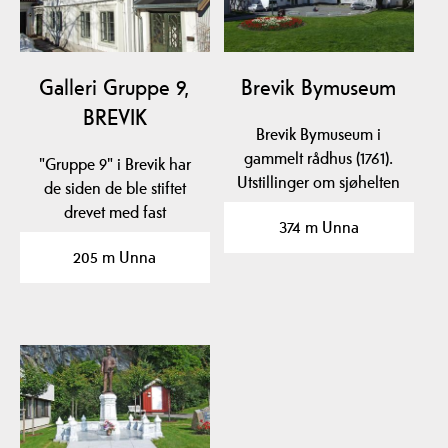
Galleri Gruppe 9,
Brevik Bymuseum
BREVIK
Brevik Bymuseum i
gammelt rådhus (1761).
"Gruppe 9" i Brevik har
Utstillinger om sjøhelten
de siden de ble stiftet
Cort Adeler,…
drevet med fast
374 m Unna
gallerivirksomhet med
205 m Unna
ca.…