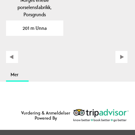
porselensfabrikk,
Porsgrunds
Porselænsfabrik, ligger i
201 m Unna
Porsgrunn og er…
Mer
Vurdering & Anmeldelser
Powered By