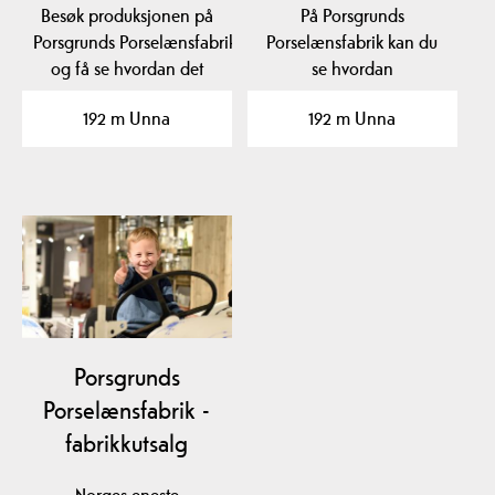
Besøk produksjonen på
På Porsgrunds
Porsgrunds Porselænsfabrik
Porselænsfabrik kan du
og få se hvordan det
se hvordan
hele foregår fra…
porselensmalerne
192 m Unna
192 m Unna
dekorerer porselen,…
Porsgrunds
Porselænsfabrik -
fabrikkutsalg
Norges eneste