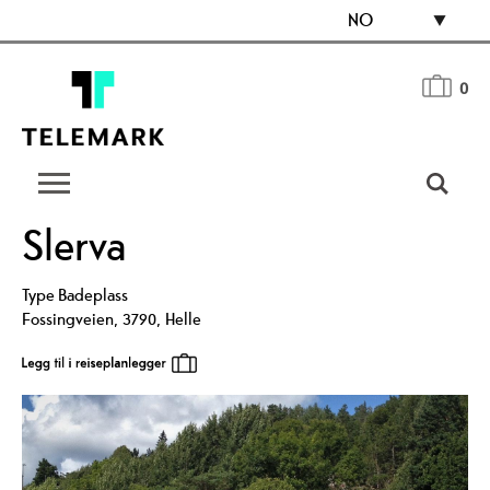
NO
0
Slerva
Type
Badeplass
Fossingveien
,
3790
,
Helle