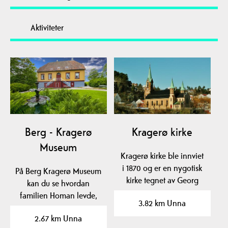
Aktiviteter
Berg - Kragerø
Kragerø kirke
Museum
Kragerø kirke ble innviet
i 1870 og er en nygotisk
På Berg Kragerø Museum
kirke tegnet av Georg
kan du se hvordan
Andreas Bull og…
familien Homan levde,
3.82 km Unna
og i utstillingslokalet…
2.67 km Unna