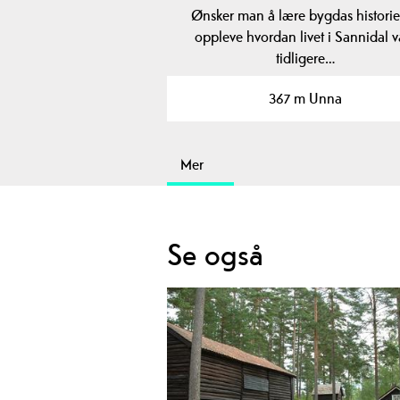
Ønsker man å lære bygdas histori
oppleve hvordan livet i Sannidal va
tidligere…
367 m Unna
Mer
Se også