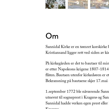
Om
Sannidal Kirke er en tømret korskirke 
Kristiansand ligger rett ved siden av ki
På kirkegården er det to bautaer til mi
er etter Napoleons krigene 1807-1814
flåten. Bautaen utenfor kirkedøren er et
Bekransning på bautaene skjer 17.mai 
1.september 1772 ble nåværende Sanni
utnevnt til sogneprest i Kragerø og San
Sannidal hadde verken egen prest eller 