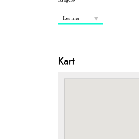
Kragerø
Les mer
Kart