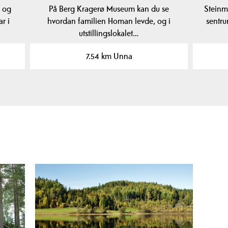
e og
På Berg Kragerø Museum kan du se
Steinma
r i
hvordan familien Homan levde, og i
sentru
utstillingslokalet…
7.54 km Unna