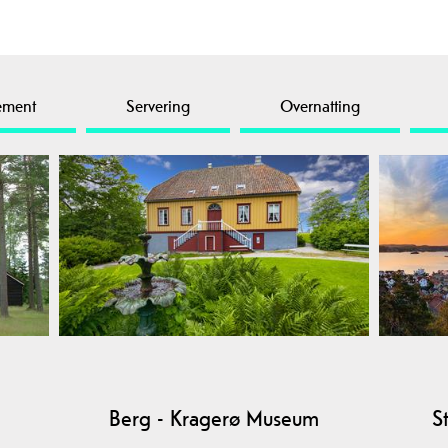
ement
Servering
Overnatting
Berg - Kragerø Museum
S