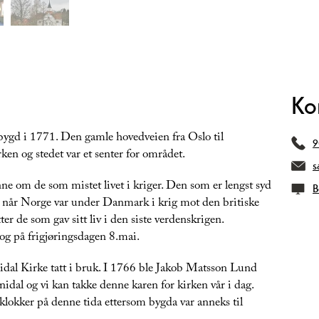
Ko
bygd i 1771. Den gamle hovedveien fra Oslo til
9
rken og stedet var et senter for området.
s
nne om de som mistet livet i kriger. Den som er lengst syd
B
 når Norge var under Danmark i krig mot den britiske
ter de som gav sitt liv i den siste verdenskrigen.
og på frigjøringsdagen 8.mai.
dal Kirke tatt i bruk. I 1766 ble Jakob Matsson Lund
nidal og vi kan takke denne karen for kirken vår i dag.
klokker på denne tida ettersom bygda var anneks til