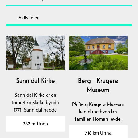
Aktiviteter
Sannidal Kirke
Berg - Kragerø
Museum
Sannidal Kirke er en
tømret korskirke bygd i
På Berg Kragerø Museum
1771. Sannidal hadde
kan du se hvordan
også en egen stavkirke…
familien Homan levde,
367 m Unna
og i utstillingslokalet…
7.18 km Unna