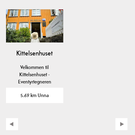
Kittelsenhuset
Velkommen til
Kittelsenhuset -
Eventyrtegneren
Theodor Kittelsens
5.69 km Unna
barndomshjem i
Kragerø.