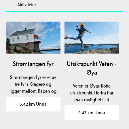
Aktiviteter
Strømtangen fyr
Utsiktspunkt Veten -
Øya
Strømtangen fyr er et av
tre fyr i Kragerø og
Veten er Øyas flotte
ligger mellom Rapen og
utsiktspunkt. Herfra har
Skjørsvik. De to…
man mulighet til å
5.42 km Unna
oppleve imponerende…
5.47 km Unna