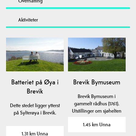
Overnatting
Aktiviteter
Batteriet på Øya i
Brevik Bymuseum
Brevik
Brevik Bymuseum i
gammelt rådhus (1761).
Dette stedet ligger ytterst
Utstillinger om sjøhelten
på Sylterøya i Brevik.
Cort Adeler,…
1.45 km Unna
1.31 km Unna