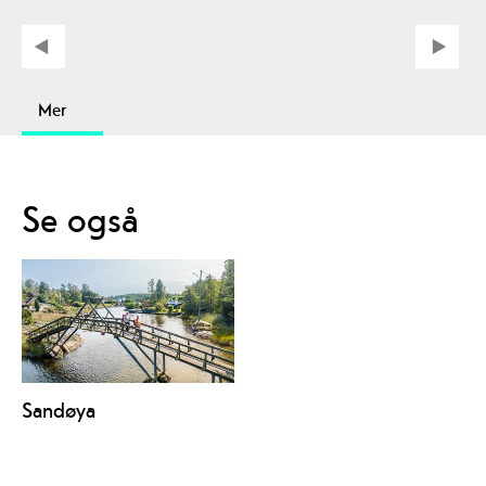
Mer
Se også
Sandøya