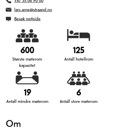
+47 35 06 90 00
lars.arne@straand.no
Besøk nettside
600
125
Største møterom
Antall hotellrom
kapasitet
19
6
Antall mindre møterom
Antall store møterom
Om