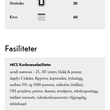
Hestesko
30
Kino
60
Fasiliteter
MICE Konferansefasiliteter
antall møterom -
25
AV-utstyr
blokk & penner
dagslys I lokaler
flippover
kopimaskin
lydanlegg
mellom 501 og 1000 personer
mikrofon (trådløs)
OH-projektor
printer
skanner
storskjerm
teleslyngeanlegg
trådløst internett
videokonferanseutstyr tilgjengelig
whiteboard