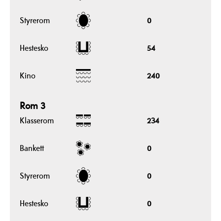
Styrerom
0
Hestesko
54
Kino
240
Rom 3
Klasserom
234
Bankett
0
Styrerom
0
Hestesko
0