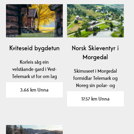
Kviteseid bygdetun
Norsk Skieventyr i
Morgedal
Korleis såg ein
velståande gard i Vest-
Skimuseet i Morgedal
Telemark ut for om lag
formidlar Telemark og
200 år sidan? Sjå nokre
Noreg sin polar- og
3.66 km Unna
av…
skihistorie med…
17.57 km Unna