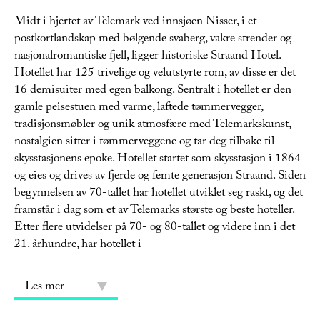
Midt i hjertet av Telemark ved innsjøen Nisser, i et
postkortlandskap med bølgende svaberg, vakre strender og
nasjonalromantiske fjell, ligger historiske Straand Hotel.
Hotellet har 125 trivelige og velutstyrte rom, av disse er det
16 demisuiter med egen balkong. Sentralt i hotellet er den
gamle peisestuen med varme, laftede tømmervegger,
tradisjonsmøbler og unik atmosfære med Telemarkskunst,
nostalgien sitter i tømmerveggene og tar deg tilbake til
skysstasjonens epoke. Hotellet startet som skysstasjon i 1864
og eies og drives av fjerde og femte generasjon Straand. Siden
begynnelsen av 70-tallet har hotellet utviklet seg raskt, og det
framstår i dag som et av Telemarks største og beste hoteller.
Etter flere utvidelser på 70- og 80-tallet og videre inn i det
21. århundre, har hotellet i
Les mer