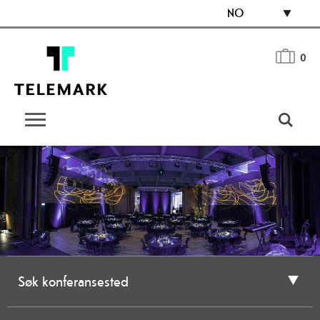
NO
0
Søk konferansested