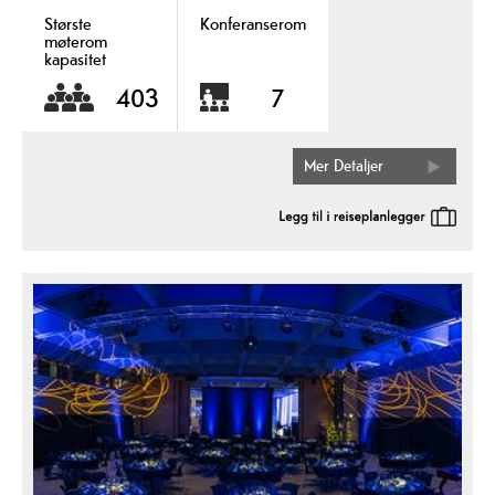
Største
Konferanserom
møterom
kapasitet
403
7
Mer Detaljer