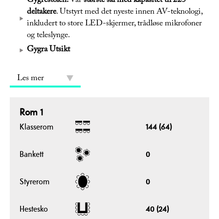
Gygrestolen:
Vår
største sal med kapasitet til 225
deltakere
. Utstyrt med det nyeste innen AV-teknologi,
inkludert to store LED-skjermer, trådløse mikrofoner
og teleslynge.
Gygra Utsikt
Les mer
Rom 1
Klasserom
144 (64)
Bankett
0
Styrerom
0
Hestesko
40 (24)