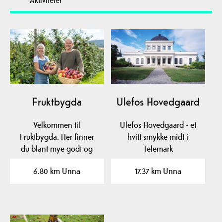
Aktiviteter
Fruktbygda
Ulefos Hovedgaard
Velkommen til
Ulefos Hovedgaard - et
Fruktbygda. Her finner
hvitt smykke midt i
du blant mye godt og
Telemark
vakkert Norges beste
6.80 km Unna
17.37 km Unna
eplemost,…