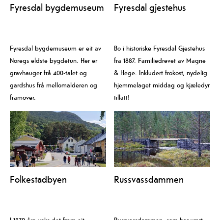
Fyresdal bygdemuseum
Fyresdal gjestehus
Fyresdal bygdemuseum er eit av
Bo i historiske Fyresdal Gjestehus
Noregs eldste bygdetun. Her er
fra 1887. Familiedrevet av Magne
gravhauger frå 400-talet og
& Hege. Inkludert frokost, nydelig
gardshus frå mellomalderen og
hjemmelaget middag og kjæledyr
framover.
tillatt!
Folkestadbyen
Russvassdammen