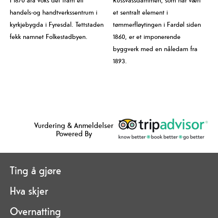
I 1870 åra voks det fram eit
Russvassdammen, som har vært
handels-og handtverkssentrum i
et sentralt element i
kyrkjebygda i Fyresdal. Tettstaden
tømmerfløytingen i Fardøl siden
fekk namnet Folkestadbyen.
1860, er et imponerende
byggverk med en nåledam fra
1893.
Vurdering & Anmeldelser
Powered By
Ting å gjøre
Hva skjer
Overnatting