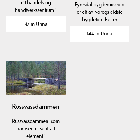
eit handels-og
Fyresdal bygdemuseum
handtverkssentrum i
er eit av Noregs eldste
kyrkjebygda i Fyresdal.…
bygdetun. Her er
47 m Unna
gravhauger frå 400-talet
144 m Unna
og…
Russvassdammen
Russvassdammen, som
har vært et sentralt
element i