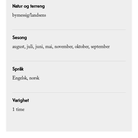
Natur og terreng
bymessig/landsens
Sesong
august
juli
juni
mai
november
oktober
september
Språk
Engelsk
norsk
Varighet
1 time