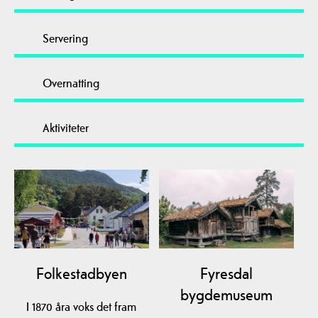
Servering
Overnatting
Aktiviteter
Folkestadbyen
Fyresdal
bygdemuseum
I 1870 åra voks det fram