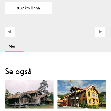
tømmerfløytingen i
8.09 km Unna
Fardøl siden 1860,…
Mer
Se også