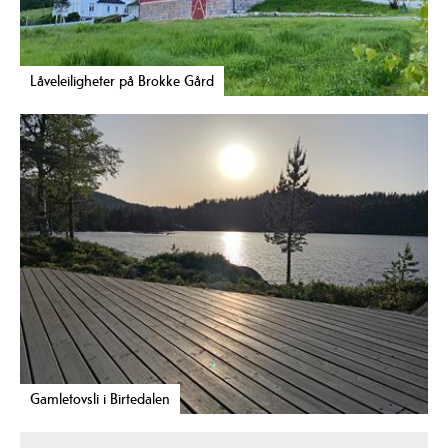
Låveleiligheter på Brokke Gård
Gamletovsli i Birtedalen