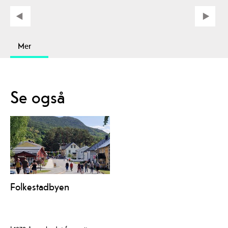
Mer
Se også
Folkestadbyen