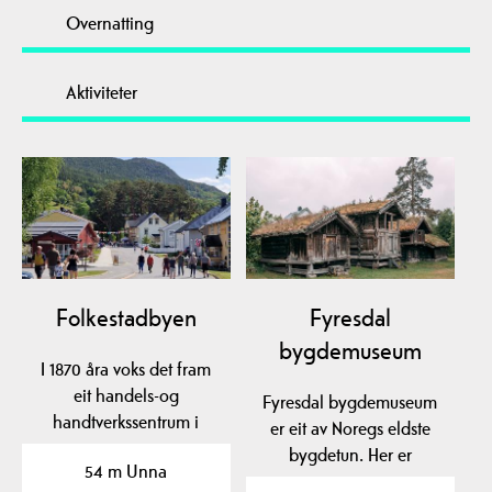
Overnatting
Aktiviteter
Folkestadbyen
Fyresdal
bygdemuseum
I 1870 åra voks det fram
eit handels-og
Fyresdal bygdemuseum
handtverkssentrum i
er eit av Noregs eldste
kyrkjebygda i Fyresdal.…
bygdetun. Her er
54 m Unna
gravhauger frå 400-talet