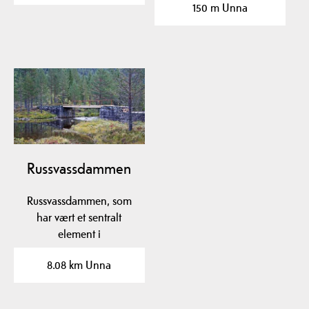
150 m Unna
og…
Russvassdammen
Russvassdammen, som
har vært et sentralt
element i
tømmerfløytingen i
8.08 km Unna
Fardøl siden 1860,…