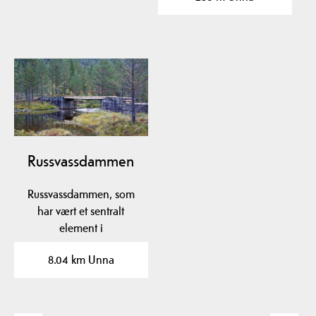
Russvassdammen
Russvassdammen, som
har vært et sentralt
element i
tømmerfløytingen i
8.04 km Unna
Fardøl siden 1860,…