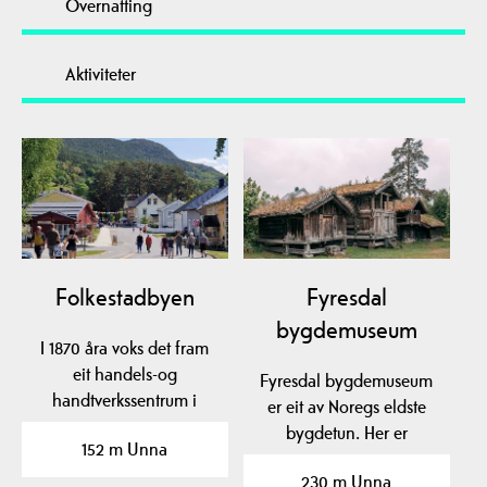
Overnatting
Aktiviteter
Folkestadbyen
Fyresdal
bygdemuseum
I 1870 åra voks det fram
eit handels-og
Fyresdal bygdemuseum
handtverkssentrum i
er eit av Noregs eldste
kyrkjebygda i Fyresdal.…
bygdetun. Her er
152 m Unna
gravhauger frå 400-talet
230 m Unna
og…