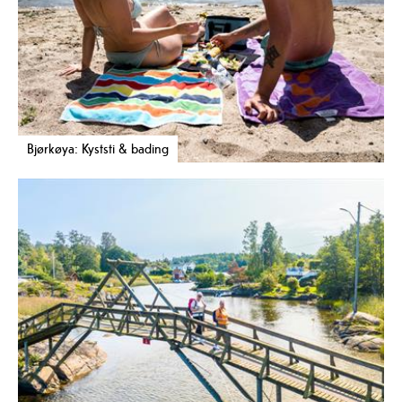
Bjørkøya: Kyststi & bading