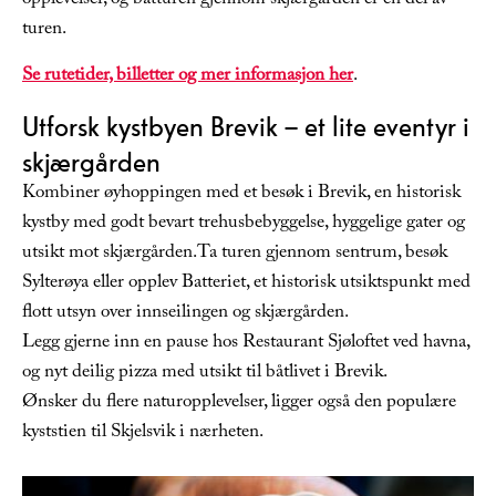
opplevelser, og båtturen gjennom skjærgården er en del av
turen.
Se rutetider, billetter og mer informasjon her
.
Utforsk kystbyen Brevik – et lite eventyr i
skjærgården
Kombiner øyhoppingen med et besøk i Brevik, en historisk
kystby med godt bevart trehusbebyggelse, hyggelige gater og
utsikt mot skjærgården.Ta turen gjennom sentrum, besøk
Sylterøya eller opplev Batteriet, et historisk utsiktspunkt med
flott utsyn over innseilingen og skjærgården.
Legg gjerne inn en pause hos Restaurant Sjøloftet ved havna,
og nyt deilig pizza med utsikt til båtlivet i Brevik.
Ønsker du flere naturopplevelser, ligger også den populære
kyststien til Skjelsvik i nærheten.