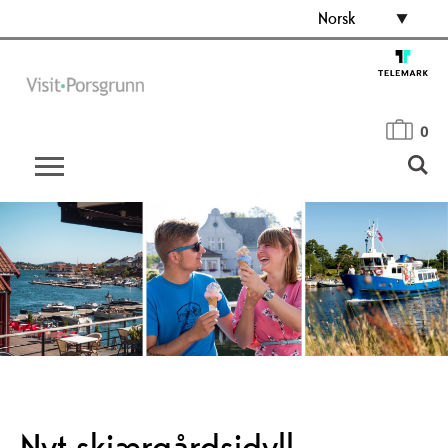
Norsk
0
Nyt skjærgårdsidyll,