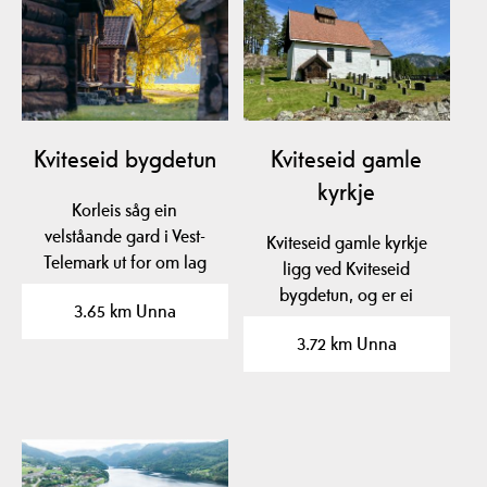
Kviteseid bygdetun
Kviteseid gamle
kyrkje
Korleis såg ein
velståande gard i Vest-
Kviteseid gamle kyrkje
Telemark ut for om lag
ligg ved Kviteseid
200 år sidan? Sjå nokre
bygdetun, og er ei
3.65 km Unna
av…
steinkyrkje med m.a.…
3.72 km Unna