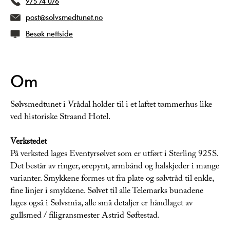
975 74 076
post@solvsmedtunet.no
Besøk nettside
Om
Sølvsmedtunet i Vrådal holder til i et laftet tømmerhus like
ved historiske Straand Hotel.
Verkstedet
På verksted lages Eventyrsølvet som er utført i Sterling 925S.
Det består av ringer, ørepynt, armbånd og halskjeder i mange
varianter. Smykkene formes ut fra plate og sølvtråd til enkle,
fine linjer i smykkene. Sølvet til alle Telemarks bunadene
lages også i Sølvsmia, alle små detaljer er håndlaget av
gullsmed / filigransmester Astrid Søftestad.