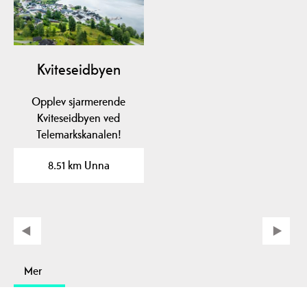
Kviteseidbyen
Opplev sjarmerende
Kviteseidbyen ved
Telemarkskanalen!
Utforsk lokale kafeer,
8.51 km Unna
butikker og…
Mer