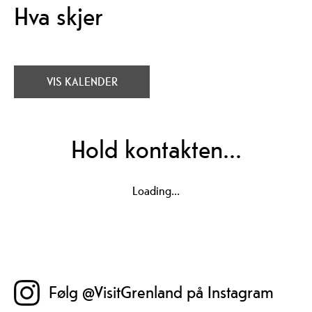
Hva skjer
VIS KALENDER
Hold kontakten...
Lik Visit Grenland på Facebook
Loading...
Følg @VisitGrenland på Instagram