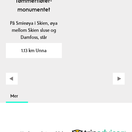
Tømmerfløter-
monumentet
På Smieøya i Skien, øya
mellom Skien sluse og
Damfoss, står
fløtermonumentet
1.13 km Unna
"Gjennom…
Mer