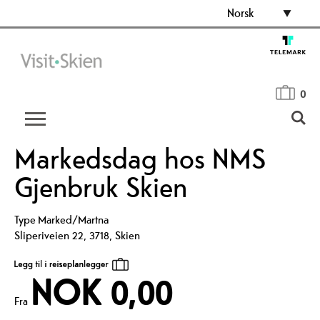
Norsk
0
Markedsdag hos NMS
Gjenbruk Skien
Type
Marked/Martna
Sliperiveien 22
,
3718
,
Skien
NOK 0,00
Fra