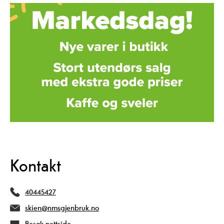
Kontakt
40445427
skien@nmsgjenbruk.no
Besøk nettside