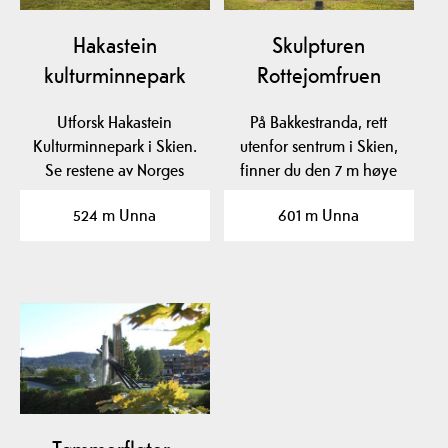
Hakastein
Skulpturen
kulturminnepark
Rottejomfruen
Utforsk Hakastein
På Bakkestranda, rett
Kulturminnepark i Skien.
utenfor sentrum i Skien,
Se restene av Norges
finner du den 7 m høye
eldste daterte kirke…
skulpturen…
524 m Unna
601 m Unna