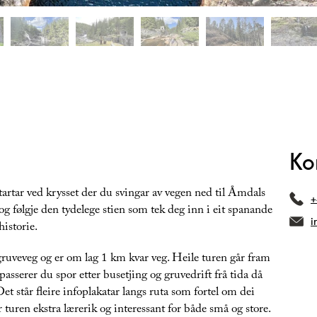
Ko
artar ved krysset der du svingar av vegen ned til Åmdals
+
g følgje den tydelege stien som tek deg inn i eit spanande
i
istorie.
 gruveveg og er om lag 1 km kvar veg. Heile turen går fram
asserer du spor etter busetjing og gruvedrift frå tida då
et står fleire infoplakatar langs ruta som fortel om dei
r turen ekstra lærerik og interessant for både små og store.