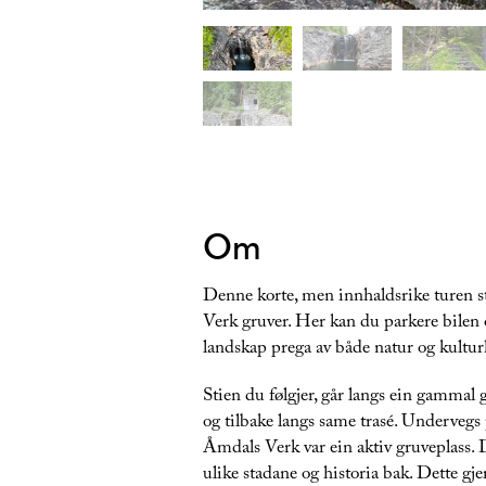
Om
Denne korte, men innhaldsrike turen st
Verk gruver. Her kan du parkere bilen o
landskap prega av både natur og kulturh
Stien du følgjer, går langs ein gammal
og tilbake langs same trasé. Undervegs p
Åmdals Verk var ein aktiv gruveplass. D
ulike stadane og historia bak. Dette gje