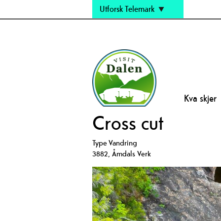
Utforsk Telemark
Kva skjer
Cross cut
Type
Vandring
3882
,
Åmdals Verk