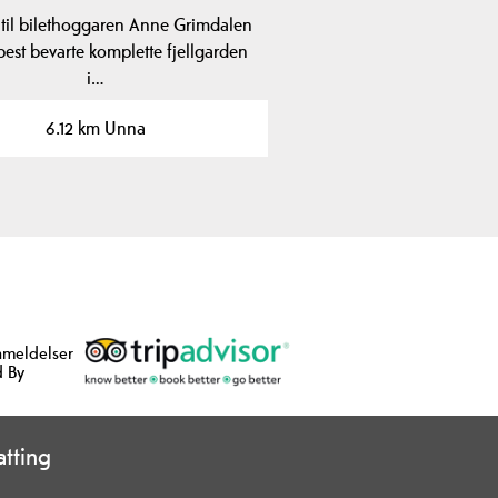
til bilethoggaren Anne Grimdalen
best bevarte komplette fjellgarden
i…
6.12 km Unna
nmeldelser
 By
tting