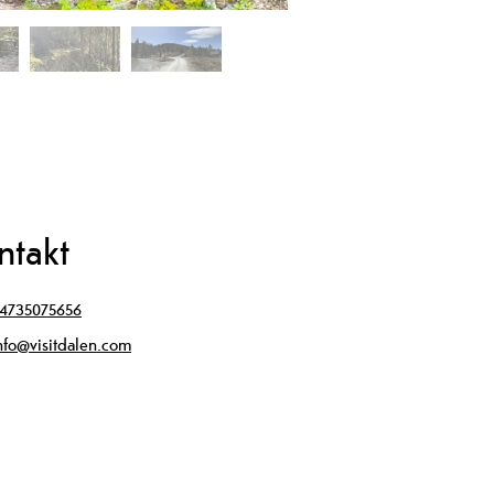
ntakt
4735075656
nfo@visitdalen.com