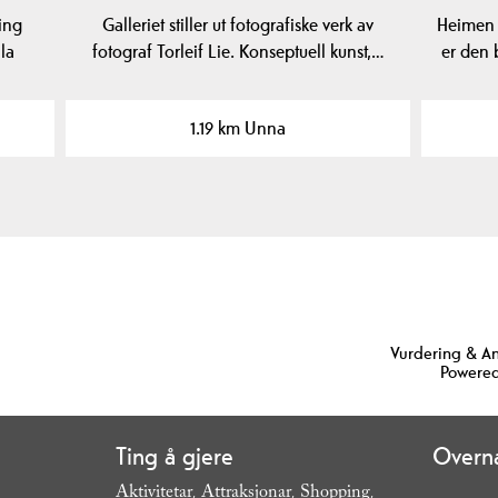
ing
Galleriet stiller ut fotografiske verk av
Heimen 
la
fotograf Torleif Lie. Konseptuell kunst,…
er den 
1.19 km Unna
Vurdering & A
Powered
Ting å gjere
Overna
Aktivitetar
Attraksjonar
Shopping
,
,
,